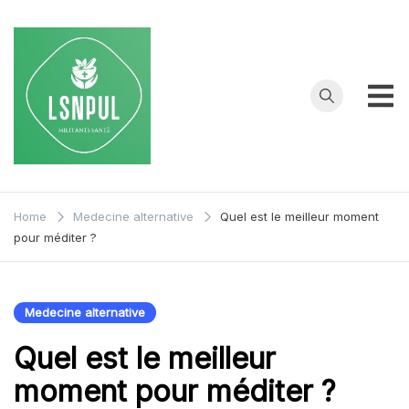
Skip
to
content
La Santé
My WordPress
Blog
n'est
Home
Medecine alternative
Quel est le meilleur moment
pour méditer ?
Pas un
Luxe
Medecine alternative
Quel est le meilleur
moment pour méditer ?