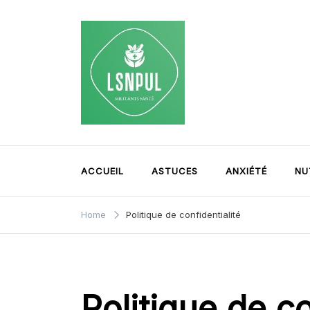
Skip
to
content
La Santé n'est Pas un
My WordPress Blog
Luxe
ACCUEIL
ASTUCES
ANXIÉTÉ
NU
Home
Politique de confidentialité
Politique de co