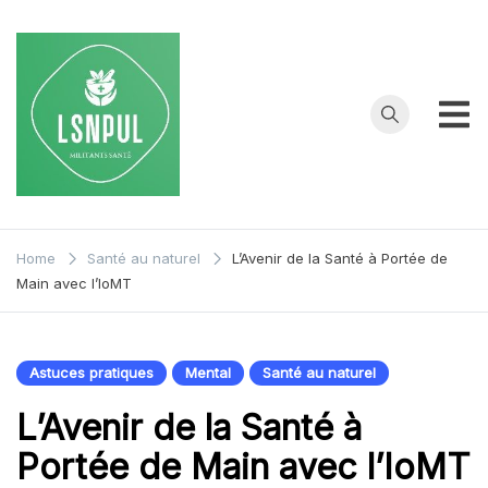
Skip
to
content
La Santé
My WordPress
Blog
n'est
Home
Santé au naturel
L’Avenir de la Santé à Portée de
Main avec l’IoMT
Pas un
Luxe
Astuces pratiques
Mental
Santé au naturel
L’Avenir de la Santé à
Portée de Main avec l’IoMT